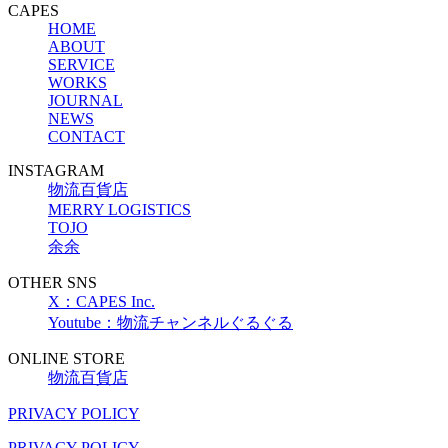
CAPES
HOME
ABOUT
SERVICE
WORKS
JOURNAL
NEWS
CONTACT
INSTAGRAM
物流百貨店
MERRY LOGISTICS
TOJO
余余
OTHER SNS
X：CAPES Inc.
Youtube：物流チャンネルぐるぐる
ONLINE STORE
物流百貨店
PRIVACY POLICY
PRIVACY POLICY