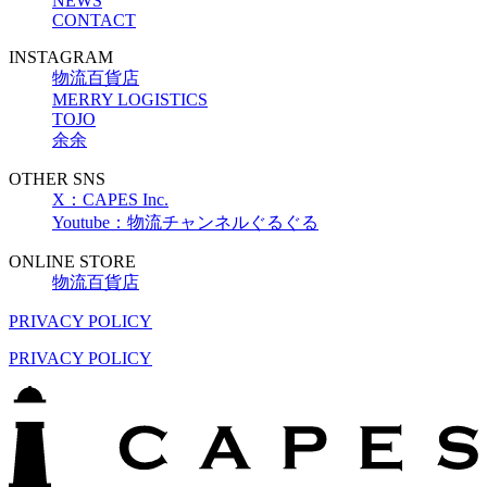
NEWS
CONTACT
INSTAGRAM
物流百貨店
MERRY LOGISTICS
TOJO
余余
OTHER SNS
X：CAPES Inc.
Youtube：物流チャンネルぐるぐる
ONLINE STORE
物流百貨店
PRIVACY POLICY
PRIVACY POLICY