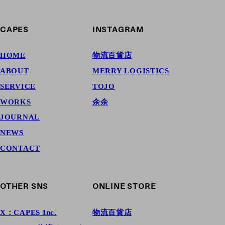
CAPES
INSTAGRAM
HOME
物流百貨店
ABOUT
MERRY LOGISTICS
SERVICE
TOJO
WORKS
余余
JOURNAL
NEWS
CONTACT
OTHER SNS
ONLINE STORE
X：CAPES Inc.
物流百貨店