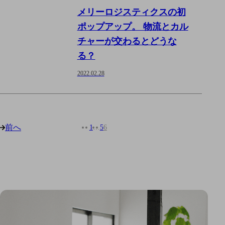
メリーロジスティクスの初
ポップアップ。 物流とカル
チャーが交わるとどうな
る？
2022.02.28
前へ
1
…
5
6