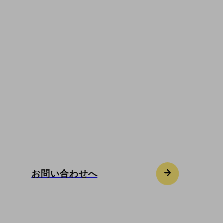
お問い合わせ
CAPESはコンサルティングとクリエイティブの
力で、物流業界の多様な課題に新しい解決策を
生み出します。私たちと一緒に豊かな未来を想
像し、まだ見ぬ何かを創造しませんか。お問い
合わせはこちらのフォームよりご連絡くださ
い。
お問い合わせへ