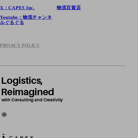
X：CAPES Inc.
物流百貨店
Youtube：物流チャンネ
ルぐるぐる
PRIVACY POLICY
Logistics,
Reimagined
with Consulting and Creativity