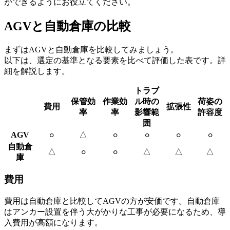
ができるようにお役立てください。
AGVと自動倉庫の比較
まずはAGVと自動倉庫を比較してみましょう。
以下は、選定の基準となる要素を比べて評価した表です。詳
細を解説します。
トラブ
保管効
作業効
ル時の
荷姿の
費用
拡張性
率
率
影響範
許容度
囲
AGV
△
⚪︎
⚪︎
⚪︎
⚪︎
⚪︎
自動倉
△
△
△
△
⚪︎
⚪︎
庫
費用
費用は自動倉庫と比較してAGVの方が安価です。自動倉庫
はアンカー設置を伴う大がかりな工事が必要になるため、導
入費用が高額になります。